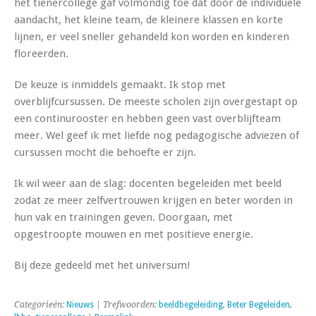
het tienercollege gaf volmondig toe dat door de individuele
aandacht, het kleine team, de kleinere klassen en korte
lijnen, er veel sneller gehandeld kon worden en kinderen
floreerden.
De keuze is inmiddels gemaakt. Ik stop met
overblijfcursussen. De meeste scholen zijn overgestapt op
een continurooster en hebben geen vast overblijfteam
meer. Wel geef ik met liefde nog pedagogische adviezen of
cursussen mocht die behoefte er zijn.
Ik wil weer aan de slag: docenten begeleiden met beeld
zodat ze meer zelfvertrouwen krijgen en beter worden in
hun vak en trainingen geven. Doorgaan, met
opgestroopte mouwen en met positieve energie.
Bij deze gedeeld met het universum!
Categorieën:
Nieuws
| Trefwoorden:
beeldbegeleiding
,
Beter Begeleiden
,