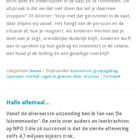
dicht doet en ondertussen in de kast zit te rommelen. De
afspraak is dat we dat niet doen dus wil je daarmee
stoppen?’ Of directer: ‘Stop met dat gerommel in de kast,
daar blijven wij vanaf.’ Het hangt van de persoon en de
situatie af, hoe je reageert. Als kinderen merken dat je
doet wat je zegt, vriendelijke duidelijk blijft, kinderen durft
aan te spreken op hun gedrag en investeert in de relatie,
dan houd je de leiding én een gezellige overblijf!
Categorieën:
Nieuws
| Trefwoorden:
basisschool
,
groepsgedrag
,
opvoeden
,
overblijf
,
regels en grenzen
,
sfeer
,
structuur
|
Permalink
Hallo allemaal…
Vanaf de allereerste uitzending ben ik fan van ‘De
luizenmoeder’. De serie over ouders en leerkrachten
op NPO 3 die zó succesvol is dat de vierde aflevering
zelfs 4,7 miljoen kijkers trok.