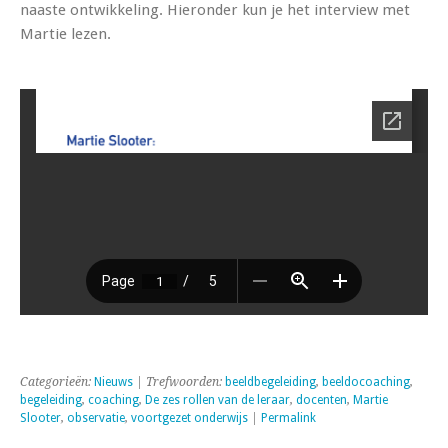
naaste ontwikkeling. Hieronder kun je het interview met
Martie lezen.
Categorieën:
Nieuws
| Trefwoorden:
beeldbegeleiding
,
beeldocoaching
,
begeleiding
,
coaching
,
De zes rollen van de leraar
,
docenten
,
Martie
Slooter
,
observatie
,
voortgezet onderwijs
|
Permalink