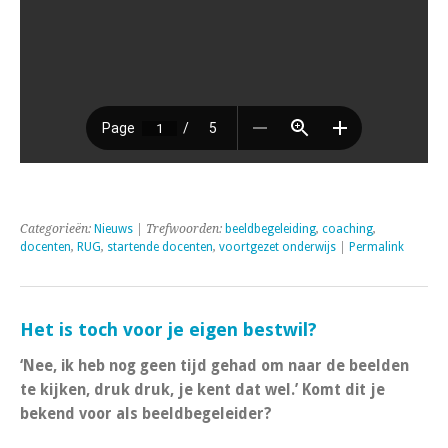
Categorieën:
Nieuws
| Trefwoorden:
beeldbegeleiding
,
coaching
,
docenten
,
RUG
,
startende docenten
,
voortgezet onderwijs
|
Permalink
Het is toch voor je eigen bestwil?
‘Nee, ik heb nog geen tijd gehad om naar de beelden
te kijken, druk druk, je kent dat wel.’ Komt dit je
bekend voor als beeldbegeleider?