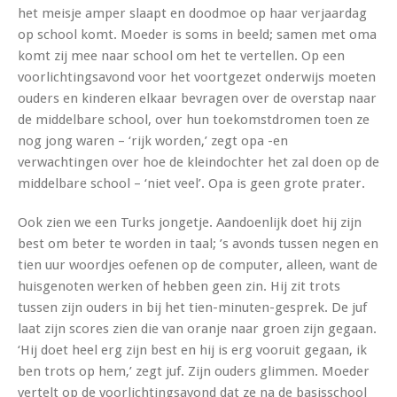
het meisje amper slaapt en doodmoe op haar verjaardag
op school komt. Moeder is soms in beeld; samen met oma
komt zij mee naar school om het te vertellen. Op een
voorlichtingsavond voor het voortgezet onderwijs moeten
ouders en kinderen elkaar bevragen over de overstap naar
de middelbare school, over hun toekomstdromen toen ze
nog jong waren – ‘rijk worden,’ zegt opa -en
verwachtingen over hoe de kleindochter het zal doen op de
middelbare school – ‘niet veel’. Opa is geen grote prater.
Ook zien we een Turks jongetje. Aandoenlijk doet hij zijn
best om beter te worden in taal; ’s avonds tussen negen en
tien uur woordjes oefenen op de computer, alleen, want de
huisgenoten werken of hebben geen zin. Hij zit trots
tussen zijn ouders in bij het tien-minuten-gesprek. De juf
laat zijn scores zien die van oranje naar groen zijn gegaan.
‘Hij doet heel erg zijn best en hij is erg vooruit gegaan, ik
ben trots op hem,’ zegt juf. Zijn ouders glimmen. Moeder
vertelt op de voorlichtingsavond dat ze na de basisschool