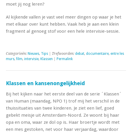
moet jij nog leren?
Al kijkende vallen je vast veel meer dingen op waar je het
met elkaar over kunt hebben. Vaak heb je aan een klein
fragment al genoeg stof voor een hele intervisie-sessie.
Categorieën:
Nieuws
,
Tips
| Trefwoorden:
debat
,
documentaire
,
entre les
murs
,
film
,
intervisie
,
Klassen
|
Permalink
Klassen en kansenongelijkheid
Bij het kijken naar het eerste deel van de serie ´Klassen´
van Human (maandag, NPO 1) trof mij het verschil in de
thuissituaties van twee kinderen. Je ziet een lief, goed
gebekt meisje uit Amsterdam-Noord. Ze woont bij haar
opa en oma, waar ze dol op is. Haar broertje wordt met
een mes gestoken, net voor haar verjaardag, waardoor