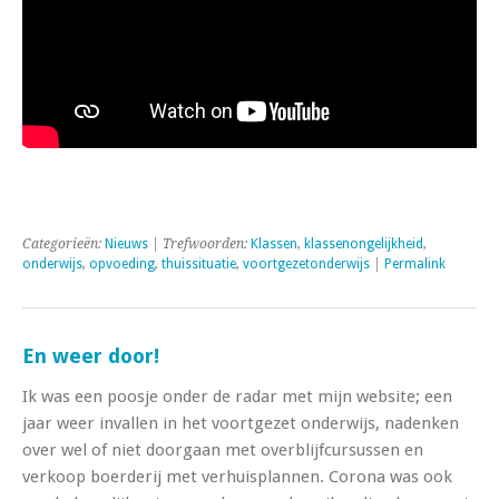
Categorieën:
Nieuws
| Trefwoorden:
Klassen
,
klassenongelijkheid
,
onderwijs
,
opvoeding
,
thuissituatie
,
voortgezetonderwijs
|
Permalink
En weer door!
Ik was een poosje onder de radar met mijn website; een
jaar weer invallen in het voortgezet onderwijs, nadenken
over wel of niet doorgaan met overblijfcursussen en
verkoop boerderij met verhuisplannen. Corona was ook