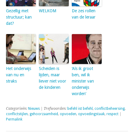
Gezellig met
WELKOM
De zes rollen
structuur; kan
van de leraar
dat?
Het onderwijs
Scheiden is
‘Als ik groot
van nu en
lijden, maar
ben, wil ik
straks
liever niet voor
minister van
de kinderen
onderwijs
worden’
Categorieën:
Nieuws
| Trefwoorden:
befehl ist befehl
,
conflictbeheersing
,
conflictstijlen
,
gehoorzaamheid
,
opvoeden
,
opvoedingstaak
,
respect
|
Permalink