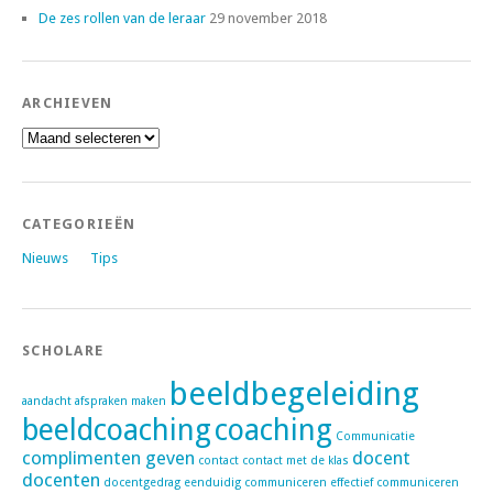
De zes rollen van de leraar
29 november 2018
ARCHIEVEN
Archieven
CATEGORIEËN
Nieuws
Tips
SCHOLARE
beeldbegeleiding
aandacht
afspraken maken
beeldcoaching
coaching
Communicatie
complimenten geven
docent
contact
contact met de klas
docenten
docentgedrag
eenduidig communiceren
effectief communiceren