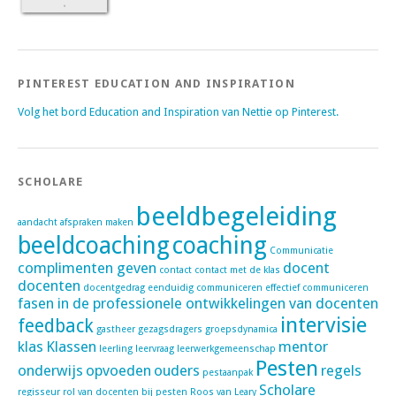
PINTEREST EDUCATION AND INSPIRATION
Volg het bord Education and Inspiration van Nettie op Pinterest.
SCHOLARE
beeldbegeleiding
aandacht
afspraken maken
beeldcoaching
coaching
Communicatie
complimenten geven
docent
contact
contact met de klas
docenten
docentgedrag
eenduidig communiceren
effectief communiceren
fasen in de professionele ontwikkelingen van docenten
intervisie
feedback
gastheer
gezagsdragers
groepsdynamica
klas
Klassen
mentor
leerling
leervraag
leerwerkgemeenschap
Pesten
onderwijs
opvoeden
ouders
regels
pestaanpak
Scholare
regisseur
rol van docenten bij pesten
Roos van Leary