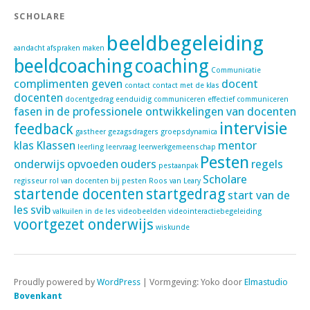
SCHOLARE
beeldbegeleiding
aandacht
afspraken maken
beeldcoaching
coaching
Communicatie
complimenten geven
docent
contact
contact met de klas
docenten
docentgedrag
eenduidig communiceren
effectief communiceren
fasen in de professionele ontwikkelingen van docenten
intervisie
feedback
gastheer
gezagsdragers
groepsdynamica
klas
Klassen
mentor
leerling
leervraag
leerwerkgemeenschap
Pesten
onderwijs
opvoeden
ouders
regels
pestaanpak
Scholare
regisseur
rol van docenten bij pesten
Roos van Leary
startende docenten
startgedrag
start van de
les
svib
valkuilen in de les
videobeelden
videointeractiebegeleiding
voortgezet onderwijs
wiskunde
Proudly powered by
WordPress
|
Vormgeving: Yoko door
Elmastudio
Bovenkant