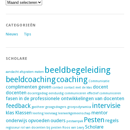
Archieven
CATEGORIEËN
Nieuws
Tips
SCHOLARE
beeldbegeleiding
aandacht
afspraken maken
beeldcoaching
coaching
Communicatie
complimenten geven
docent
contact
contact met de klas
docenten
docentgedrag
eenduidig communiceren
effectief communiceren
fasen in de professionele ontwikkelingen van docenten
intervisie
feedback
gastheer
gezagsdragers
groepsdynamica
klas
Klassen
mentor
leerling
leervraag
leerwerkgemeenschap
Pesten
onderwijs
opvoeden
ouders
regels
pestaanpak
Scholare
regisseur
rol van docenten bij pesten
Roos van Leary