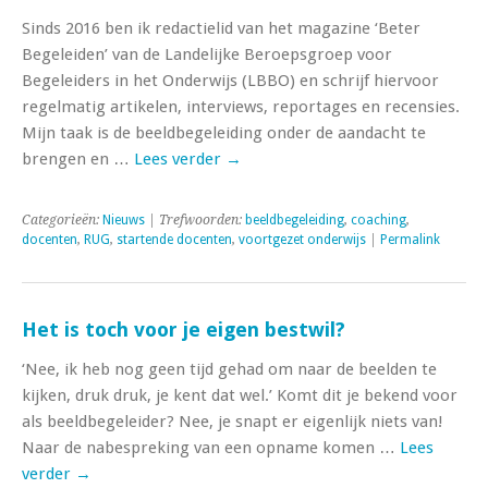
Sinds 2016 ben ik redactielid van het magazine ‘Beter
Begeleiden’ van de Landelijke Beroepsgroep voor
Begeleiders in het Onderwijs (LBBO) en schrijf hiervoor
regelmatig artikelen, interviews, reportages en recensies.
Mijn taak is de beeldbegeleiding onder de aandacht te
brengen en …
Lees verder
→
Categorieën:
Nieuws
| Trefwoorden:
beeldbegeleiding
,
coaching
,
docenten
,
RUG
,
startende docenten
,
voortgezet onderwijs
|
Permalink
Het is toch voor je eigen bestwil?
‘Nee, ik heb nog geen tijd gehad om naar de beelden te
kijken, druk druk, je kent dat wel.’ Komt dit je bekend voor
als beeldbegeleider? Nee, je snapt er eigenlijk niets van!
Naar de nabespreking van een opname komen …
Lees
verder
→