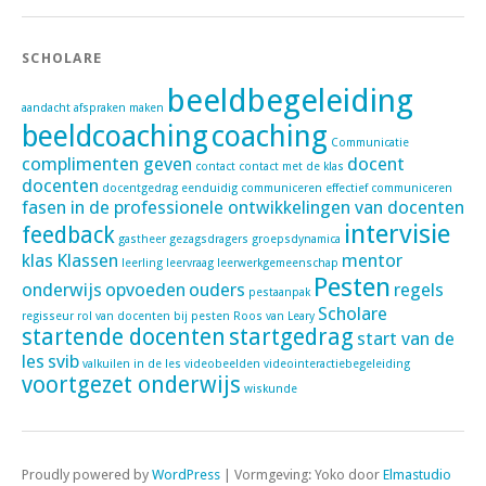
SCHOLARE
beeldbegeleiding
aandacht
afspraken maken
beeldcoaching
coaching
Communicatie
complimenten geven
docent
contact
contact met de klas
docenten
docentgedrag
eenduidig communiceren
effectief communiceren
fasen in de professionele ontwikkelingen van docenten
intervisie
feedback
gastheer
gezagsdragers
groepsdynamica
klas
Klassen
mentor
leerling
leervraag
leerwerkgemeenschap
Pesten
onderwijs
opvoeden
ouders
regels
pestaanpak
Scholare
regisseur
rol van docenten bij pesten
Roos van Leary
startende docenten
startgedrag
start van de
les
svib
valkuilen in de les
videobeelden
videointeractiebegeleiding
voortgezet onderwijs
wiskunde
Proudly powered by
WordPress
|
Vormgeving: Yoko door
Elmastudio