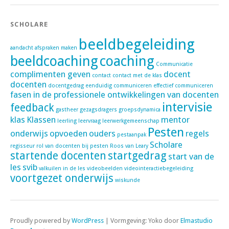
SCHOLARE
beeldbegeleiding
aandacht
afspraken maken
beeldcoaching
coaching
Communicatie
complimenten geven
docent
contact
contact met de klas
docenten
docentgedrag
eenduidig communiceren
effectief communiceren
fasen in de professionele ontwikkelingen van docenten
intervisie
feedback
gastheer
gezagsdragers
groepsdynamica
klas
Klassen
mentor
leerling
leervraag
leerwerkgemeenschap
Pesten
onderwijs
opvoeden
ouders
regels
pestaanpak
Scholare
regisseur
rol van docenten bij pesten
Roos van Leary
startende docenten
startgedrag
start van de
les
svib
valkuilen in de les
videobeelden
videointeractiebegeleiding
voortgezet onderwijs
wiskunde
Proudly powered by
WordPress
|
Vormgeving: Yoko door
Elmastudio