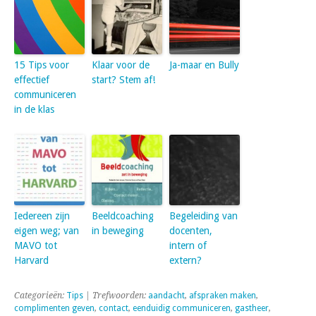
15 Tips voor
Klaar voor de
Ja-maar en Bully
effectief
start? Stem af!
communiceren
in de klas
Iedereen zijn
Beeldcoaching
Begeleiding van
eigen weg; van
in beweging
docenten,
MAVO tot
intern of
Harvard
extern?
Categorieën:
Tips
| Trefwoorden:
aandacht
,
afspraken maken
,
complimenten geven
,
contact
,
eenduidig communiceren
,
gastheer
,