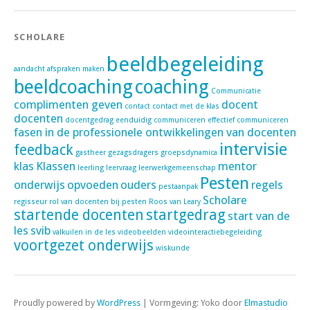
SCHOLARE
beeldbegeleiding
aandacht
afspraken maken
beeldcoaching
coaching
Communicatie
complimenten geven
docent
contact
contact met de klas
docenten
docentgedrag
eenduidig communiceren
effectief communiceren
fasen in de professionele ontwikkelingen van docenten
intervisie
feedback
gastheer
gezagsdragers
groepsdynamica
klas
Klassen
mentor
leerling
leervraag
leerwerkgemeenschap
Pesten
onderwijs
opvoeden
ouders
regels
pestaanpak
Scholare
regisseur
rol van docenten bij pesten
Roos van Leary
startende docenten
startgedrag
start van de
les
svib
valkuilen in de les
videobeelden
videointeractiebegeleiding
voortgezet onderwijs
wiskunde
Proudly powered by
WordPress
|
Vormgeving: Yoko door
Elmastudio