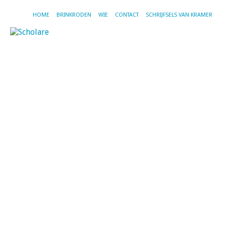
HOME
BRINKRODEN
WIE
CONTACT
SCHRIJFSELS VAN KRAMER
TA
R
Be
st
d
Si
20
be
ik
red
va
he
ma