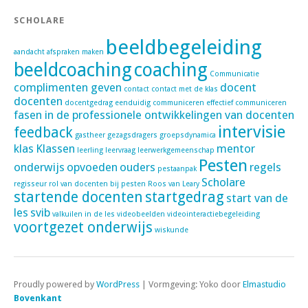
SCHOLARE
beeldbegeleiding
aandacht
afspraken maken
beeldcoaching
coaching
Communicatie
complimenten geven
docent
contact
contact met de klas
docenten
docentgedrag
eenduidig communiceren
effectief communiceren
fasen in de professionele ontwikkelingen van docenten
intervisie
feedback
gastheer
gezagsdragers
groepsdynamica
klas
Klassen
mentor
leerling
leervraag
leerwerkgemeenschap
Pesten
onderwijs
opvoeden
ouders
regels
pestaanpak
Scholare
regisseur
rol van docenten bij pesten
Roos van Leary
startende docenten
startgedrag
start van de
les
svib
valkuilen in de les
videobeelden
videointeractiebegeleiding
voortgezet onderwijs
wiskunde
Proudly powered by
WordPress
|
Vormgeving: Yoko door
Elmastudio
Bovenkant