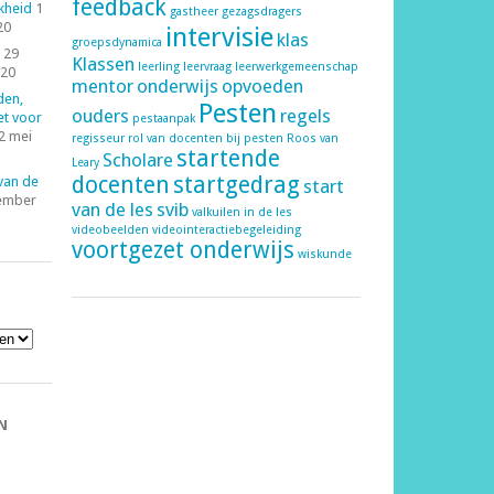
feedback
kheid
1
gastheer
gezagsdragers
20
intervisie
klas
groepsdynamica
29
Klassen
leerling
leervraag
leerwerkgemeenschap
020
mentor
onderwijs
opvoeden
den,
Pesten
ouders
regels
et voor
pestaanpak
2 mei
regisseur
rol van docenten bij pesten
Roos van
startende
Scholare
Leary
docenten
startgedrag
 van de
start
ember
van de les
svib
valkuilen in de les
videobeelden
videointeractiebegeleiding
voortgezet onderwijs
wiskunde
N