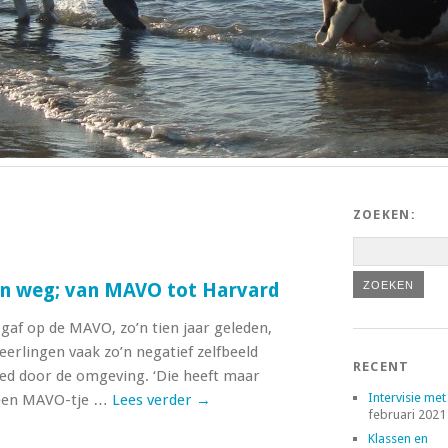
ZOEKEN:
gen weg; van MAVO tot Harvard
gaf op de MAVO, zo’n tien jaar geleden,
leerlingen vaak zo’n negatief zelfbeeld
RECENT
oed door de omgeving. ‘Die heeft maar
Intervisie met
 een MAVO-tje …
Lees verder
→
februari 2021
Klassen en