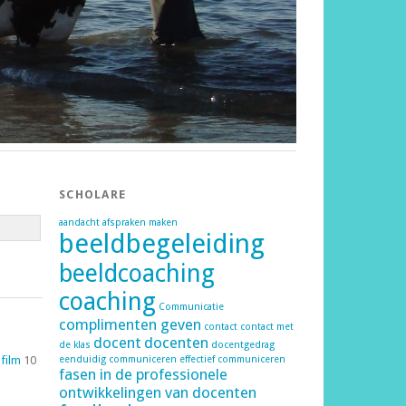
SCHOLARE
aandacht
afspraken maken
beeldbegeleiding
beeldcoaching
coaching
Communicatie
complimenten geven
contact
contact met
docent
docenten
de klas
docentgedrag
 film
10
eenduidig communiceren
effectief communiceren
fasen in de professionele
ontwikkelingen van docenten