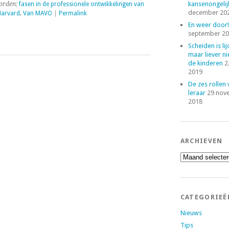
kansenongelij
orden:
fasen in de professionele ontwikkelingen van
december 20
Harvard
,
Van MAVO
|
Permalink
En weer door!
september 2
Scheiden is lij
maar liever ni
de kinderen
2
2019
De zes rollen
leraar
29 nov
2018
ARCHIEVEN
Archieven
CATEGORIEË
Nieuws
Tips