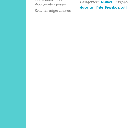
Categorieën:
Nieuws
| Trefwo
door Nettie Kramer
docenten
,
Peter Riezebos
,
tot 
voor
Reacties uitgeschakeld
Iedereen
zijn
eigen
weg;
van
MAVO
tot
Harvard