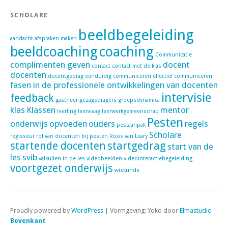
SCHOLARE
beeldbegeleiding
aandacht
afspraken maken
beeldcoaching
coaching
Communicatie
complimenten geven
docent
contact
contact met de klas
docenten
docentgedrag
eenduidig communiceren
effectief communiceren
fasen in de professionele ontwikkelingen van docenten
intervisie
feedback
gastheer
gezagsdragers
groepsdynamica
klas
Klassen
mentor
leerling
leervraag
leerwerkgemeenschap
Pesten
onderwijs
opvoeden
ouders
regels
pestaanpak
Scholare
regisseur
rol van docenten bij pesten
Roos van Leary
startende docenten
startgedrag
start van de
les
svib
valkuilen in de les
videobeelden
videointeractiebegeleiding
voortgezet onderwijs
wiskunde
Proudly powered by
WordPress
|
Vormgeving: Yoko door
Elmastudio
Bovenkant