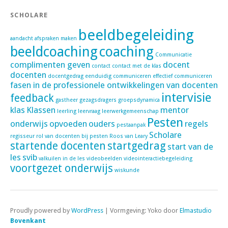
SCHOLARE
beeldbegeleiding
aandacht
afspraken maken
beeldcoaching
coaching
Communicatie
complimenten geven
docent
contact
contact met de klas
docenten
docentgedrag
eenduidig communiceren
effectief communiceren
fasen in de professionele ontwikkelingen van docenten
intervisie
feedback
gastheer
gezagsdragers
groepsdynamica
klas
Klassen
mentor
leerling
leervraag
leerwerkgemeenschap
Pesten
onderwijs
opvoeden
ouders
regels
pestaanpak
Scholare
regisseur
rol van docenten bij pesten
Roos van Leary
startende docenten
startgedrag
start van de
les
svib
valkuilen in de les
videobeelden
videointeractiebegeleiding
voortgezet onderwijs
wiskunde
Proudly powered by
WordPress
|
Vormgeving: Yoko door
Elmastudio
Bovenkant