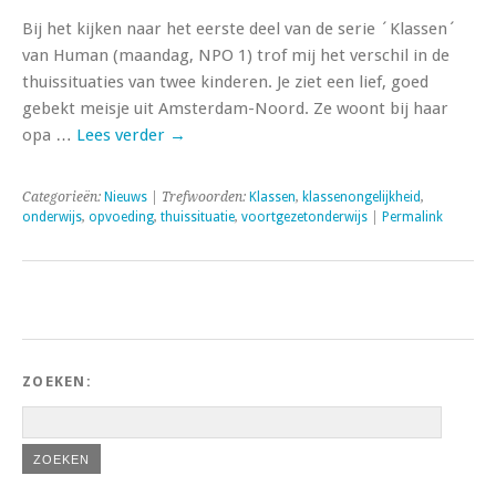
Bij het kijken naar het eerste deel van de serie ´Klassen´
van Human (maandag, NPO 1) trof mij het verschil in de
thuissituaties van twee kinderen. Je ziet een lief, goed
gebekt meisje uit Amsterdam-Noord. Ze woont bij haar
opa …
Lees verder
→
Categorieën:
Nieuws
| Trefwoorden:
Klassen
,
klassenongelijkheid
,
onderwijs
,
opvoeding
,
thuissituatie
,
voortgezetonderwijs
|
Permalink
ZOEKEN: