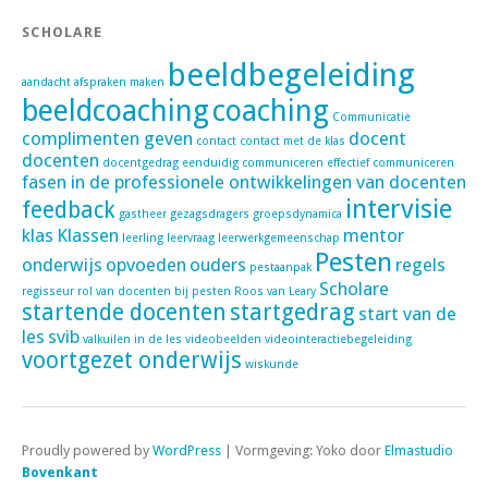
SCHOLARE
beeldbegeleiding
aandacht
afspraken maken
beeldcoaching
coaching
Communicatie
complimenten geven
docent
contact
contact met de klas
docenten
docentgedrag
eenduidig communiceren
effectief communiceren
fasen in de professionele ontwikkelingen van docenten
intervisie
feedback
gastheer
gezagsdragers
groepsdynamica
klas
Klassen
mentor
leerling
leervraag
leerwerkgemeenschap
Pesten
onderwijs
opvoeden
ouders
regels
pestaanpak
Scholare
regisseur
rol van docenten bij pesten
Roos van Leary
startende docenten
startgedrag
start van de
les
svib
valkuilen in de les
videobeelden
videointeractiebegeleiding
voortgezet onderwijs
wiskunde
Proudly powered by
WordPress
|
Vormgeving: Yoko door
Elmastudio
Bovenkant