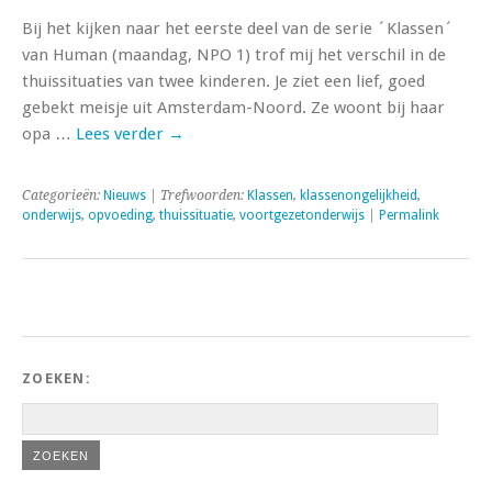
Bij het kijken naar het eerste deel van de serie ´Klassen´
van Human (maandag, NPO 1) trof mij het verschil in de
thuissituaties van twee kinderen. Je ziet een lief, goed
gebekt meisje uit Amsterdam-Noord. Ze woont bij haar
opa …
Lees verder
→
Categorieën:
Nieuws
| Trefwoorden:
Klassen
,
klassenongelijkheid
,
onderwijs
,
opvoeding
,
thuissituatie
,
voortgezetonderwijs
|
Permalink
ZOEKEN: