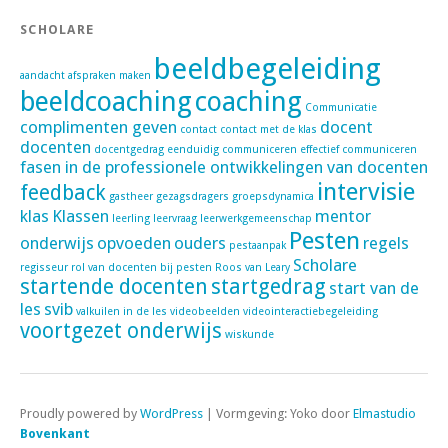
SCHOLARE
beeldbegeleiding
aandacht
afspraken maken
beeldcoaching
coaching
Communicatie
complimenten geven
docent
contact
contact met de klas
docenten
docentgedrag
eenduidig communiceren
effectief communiceren
fasen in de professionele ontwikkelingen van docenten
intervisie
feedback
gastheer
gezagsdragers
groepsdynamica
klas
Klassen
mentor
leerling
leervraag
leerwerkgemeenschap
Pesten
onderwijs
opvoeden
ouders
regels
pestaanpak
Scholare
regisseur
rol van docenten bij pesten
Roos van Leary
startende docenten
startgedrag
start van de
les
svib
valkuilen in de les
videobeelden
videointeractiebegeleiding
voortgezet onderwijs
wiskunde
Proudly powered by
WordPress
|
Vormgeving: Yoko door
Elmastudio
Bovenkant