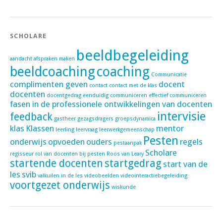
SCHOLARE
beeldbegeleiding
aandacht
afspraken maken
beeldcoaching
coaching
Communicatie
complimenten geven
docent
contact
contact met de klas
docenten
docentgedrag
eenduidig communiceren
effectief communiceren
fasen in de professionele ontwikkelingen van docenten
intervisie
feedback
gastheer
gezagsdragers
groepsdynamica
klas
Klassen
mentor
leerling
leervraag
leerwerkgemeenschap
Pesten
onderwijs
opvoeden
ouders
regels
pestaanpak
Scholare
regisseur
rol van docenten bij pesten
Roos van Leary
startende docenten
startgedrag
start van de
les
svib
valkuilen in de les
videobeelden
videointeractiebegeleiding
voortgezet onderwijs
wiskunde