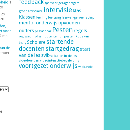
feedback
kheid
1
gastheer
gezagsdragers
20
intervisie
klas
groepsdynamica
29
Klassen
leerling
leervraag
leerwerkgemeenschap
020
mentor
onderwijs
opvoeden
den,
Pesten
ouders
regels
et voor
pestaanpak
2 mei
regisseur
rol van docenten bij pesten
Roos van
startende
Scholare
Leary
docenten
startgedrag
 van de
start
ember
van de les
svib
valkuilen in de les
videobeelden
videointeractiebegeleiding
voortgezet onderwijs
wiskunde
N