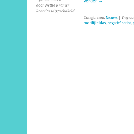
verder
→
door Nettie Kramer
voor
Reacties uitgeschakeld
Mogelijkheden
Categorieën:
Nieuws
| Trefwo
met
moeilijke klas
,
negatief script
,
video-
opnames
bij
problemen
in
de
klas