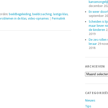
kansenongelij
december 20
En weer door!
orden:
beeldbegeleiding
,
beeldcoaching
,
lastige klas
,
september 2
problemen in de klas
,
video-opnames
|
Permalink
Scheiden is lij
maar liever ni
de kinderen
2
2019
De zes rollen
leraar
29 nov
2018
ARCHIEVEN
Archieven
CATEGORIEË
Nieuws
Tips