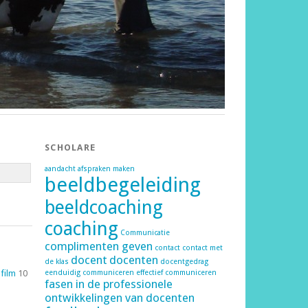
SCHOLARE
aandacht
afspraken maken
beeldbegeleiding
beeldcoaching
coaching
Communicatie
complimenten geven
contact
contact met
docent
docenten
de klas
docentgedrag
 film
10
eenduidig communiceren
effectief communiceren
fasen in de professionele
ontwikkelingen van docenten