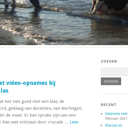
ZOEKEN:
t video-opnames bij
klas
at het niet goed met een klas; de
RECENT
rd, geklaag van docenten, van leerlingen,
Intervisie met
der de maat. Er kan sprake zijn van een
februari 2021
e klas wat ontstaat door cruciale …
Lees
Klassen en