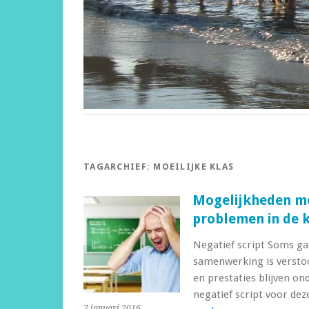
TAGARCHIEF:
MOEILIJKE KLAS
Mogelijkheden me
problemen in de 
Negatief script Soms ga
samenwerking is verstoo
en prestaties blijven on
negatief script voor dez
7 januari 2016