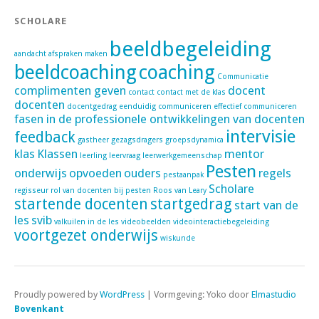
SCHOLARE
beeldbegeleiding
aandacht
afspraken maken
beeldcoaching
coaching
Communicatie
complimenten geven
docent
contact
contact met de klas
docenten
docentgedrag
eenduidig communiceren
effectief communiceren
fasen in de professionele ontwikkelingen van docenten
intervisie
feedback
gastheer
gezagsdragers
groepsdynamica
klas
Klassen
mentor
leerling
leervraag
leerwerkgemeenschap
Pesten
onderwijs
opvoeden
ouders
regels
pestaanpak
Scholare
regisseur
rol van docenten bij pesten
Roos van Leary
startende docenten
startgedrag
start van de
les
svib
valkuilen in de les
videobeelden
videointeractiebegeleiding
voortgezet onderwijs
wiskunde
Proudly powered by
WordPress
|
Vormgeving: Yoko door
Elmastudio
Bovenkant