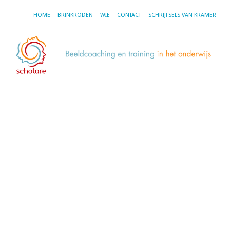
HOME
BRINKRODEN
WIE
CONTACT
SCHRIJFSELS VAN KRAMER
TA
RO
WI
Y
ar
a
VI
Mi
ni
st
in
Gr
co
en