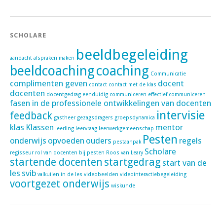
SCHOLARE
beeldbegeleiding
aandacht
afspraken maken
beeldcoaching
coaching
Communicatie
complimenten geven
docent
contact
contact met de klas
docenten
docentgedrag
eenduidig communiceren
effectief communiceren
fasen in de professionele ontwikkelingen van docenten
intervisie
feedback
gastheer
gezagsdragers
groepsdynamica
klas
Klassen
mentor
leerling
leervraag
leerwerkgemeenschap
Pesten
onderwijs
opvoeden
ouders
regels
pestaanpak
Scholare
regisseur
rol van docenten bij pesten
Roos van Leary
startende docenten
startgedrag
start van de
les
svib
valkuilen in de les
videobeelden
videointeractiebegeleiding
voortgezet onderwijs
wiskunde