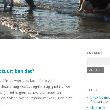
ZOEKEN:
ctuur; kan dat?
rblijfmedewerkers kom ik op veel
n deze vraag wordt regelmatig gesteld: we
RECENT
blijf, het is geen schooltijd, maar we
Intervisie met
 en ook de overblijfmedewerkers, zich niet
februari 2021
r
→
Klassen en