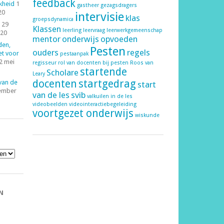
feedback
kheid
1
gastheer
gezagsdragers
20
intervisie
klas
groepsdynamica
29
Klassen
leerling
leervraag
leerwerkgemeenschap
020
mentor
onderwijs
opvoeden
den,
Pesten
ouders
regels
et voor
pestaanpak
2 mei
regisseur
rol van docenten bij pesten
Roos van
startende
Scholare
Leary
docenten
startgedrag
 van de
start
ember
van de les
svib
valkuilen in de les
videobeelden
videointeractiebegeleiding
voortgezet onderwijs
wiskunde
N