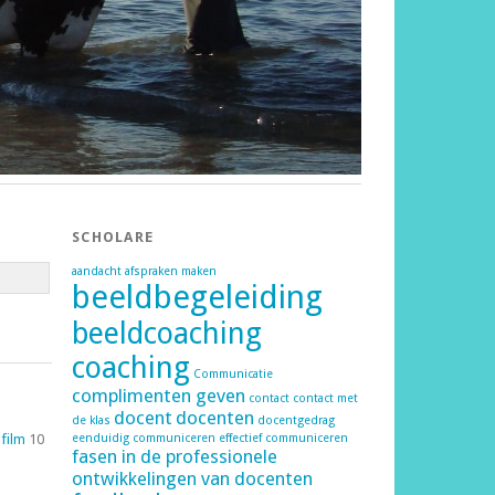
SCHOLARE
aandacht
afspraken maken
beeldbegeleiding
beeldcoaching
coaching
Communicatie
complimenten geven
contact
contact met
docent
docenten
de klas
docentgedrag
 film
10
eenduidig communiceren
effectief communiceren
fasen in de professionele
ontwikkelingen van docenten