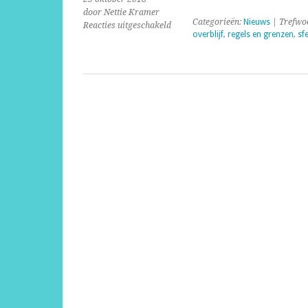
door Nettie Kramer
Categorieën:
Nieuws
| Trefwo
voor
Reacties uitgeschakeld
overblijf
,
regels en grenzen
,
sf
Gezellig
met
structuur;
kan
dat?