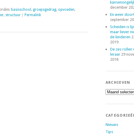
kansenongelij
december 20
orden:
basisschool
,
groepsgedrag
,
opvoeden
,
En weer door!
eer
,
structuur
|
Permalink
september 2
Scheiden is lij
maar liever ni
de kinderen
2
2019
De zes rollen
leraar
29 nov
2018
ARCHIEVEN
Archieven
CATEGORIEË
Nieuws
Tips