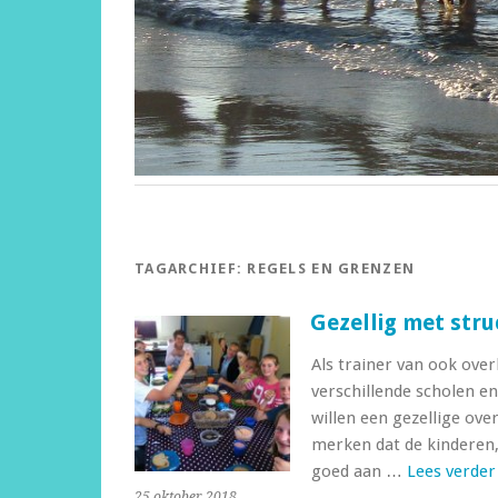
TAGARCHIEF:
REGELS EN GRENZEN
Gezellig met stru
Als trainer van ook ove
verschillende scholen e
willen een gezellige over
merken dat de kinderen,
goed aan …
Lees verde
25 oktober 2018