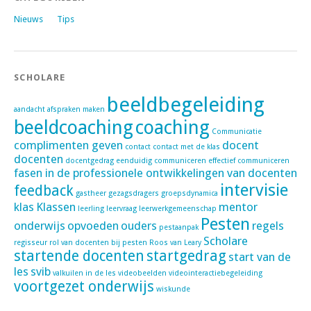
Nieuws
Tips
SCHOLARE
beeldbegeleiding
aandacht
afspraken maken
beeldcoaching
coaching
Communicatie
complimenten geven
docent
contact
contact met de klas
docenten
docentgedrag
eenduidig communiceren
effectief communiceren
fasen in de professionele ontwikkelingen van docenten
intervisie
feedback
gastheer
gezagsdragers
groepsdynamica
klas
Klassen
mentor
leerling
leervraag
leerwerkgemeenschap
Pesten
onderwijs
opvoeden
ouders
regels
pestaanpak
Scholare
regisseur
rol van docenten bij pesten
Roos van Leary
startende docenten
startgedrag
start van de
les
svib
valkuilen in de les
videobeelden
videointeractiebegeleiding
voortgezet onderwijs
wiskunde