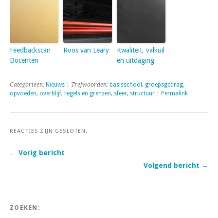
Feedbackscan
Roos van Leary
Kwaliteit, valkuil
Docenten
en uitdaging
Categorieën:
Nieuws
| Trefwoorden:
basisschool
,
groepsgedrag
,
opvoeden
,
overblijf
,
regels en grenzen
,
sfeer
,
structuur
|
Permalink
REACTIES ZIJN GESLOTEN.
← Vorig bericht
Volgend bericht →
ZOEKEN: