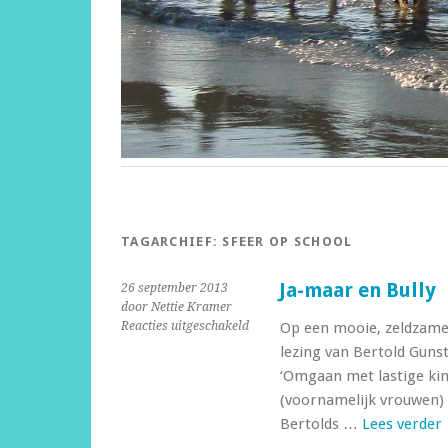
TAGARCHIEF:
SFEER OP SCHOOL
Ja-maar en Bully
26 september 2013
door Nettie Kramer
voor
Reacties uitgeschakeld
Op een mooie, zeldzame 
Ja-
lezing van Bertold Guns
maar
‘Omgaan met lastige kin
en
(voornamelijk vrouwen) 
Bully
Bertolds …
Lees verder