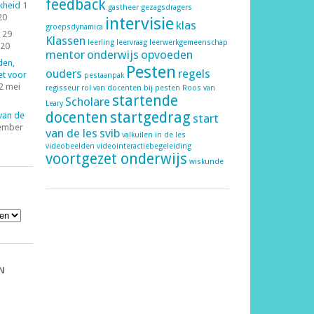
feedback
kheid
1
gastheer
gezagsdragers
20
intervisie
klas
groepsdynamica
29
Klassen
leerling
leervraag
leerwerkgemeenschap
020
mentor
onderwijs
opvoeden
den,
Pesten
ouders
regels
et voor
pestaanpak
2 mei
regisseur
rol van docenten bij pesten
Roos van
startende
Scholare
Leary
docenten
startgedrag
 van de
start
ember
van de les
svib
valkuilen in de les
videobeelden
videointeractiebegeleiding
voortgezet onderwijs
wiskunde
N