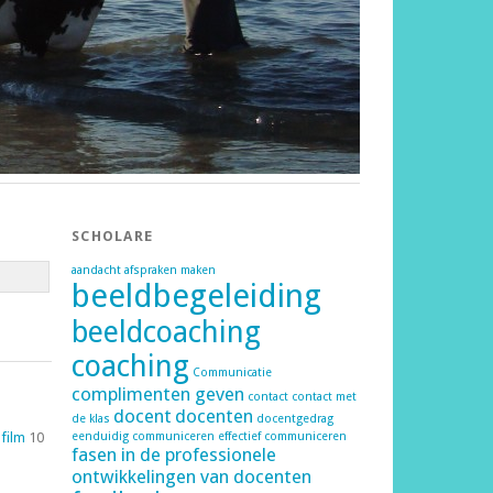
SCHOLARE
aandacht
afspraken maken
beeldbegeleiding
beeldcoaching
coaching
Communicatie
complimenten geven
contact
contact met
docent
docenten
de klas
docentgedrag
 film
10
eenduidig communiceren
effectief communiceren
fasen in de professionele
ontwikkelingen van docenten