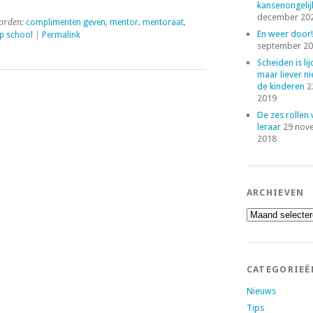
kansenongelij
december 20
orden:
complimenten geven
,
mentor
,
mentoraat
,
En weer door!
op school
|
Permalink
september 2
Scheiden is lij
maar liever ni
de kinderen
2
2019
De zes rollen
leraar
29 nov
2018
ARCHIEVEN
Archieven
CATEGORIEË
Nieuws
Tips