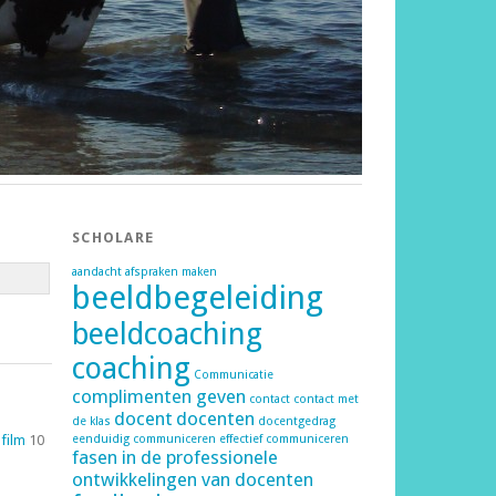
SCHOLARE
aandacht
afspraken maken
beeldbegeleiding
beeldcoaching
coaching
Communicatie
complimenten geven
contact
contact met
docent
docenten
de klas
docentgedrag
 film
10
eenduidig communiceren
effectief communiceren
fasen in de professionele
ontwikkelingen van docenten