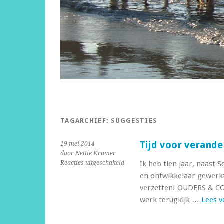
TAGARCHIEF:
SUGGESTIES
Tijd voor verande
19 mei 2014
door Nettie Kramer
voor
Reacties uitgeschakeld
Ik heb tien jaar, naast 
Tijd
en ontwikkelaar gewerkt
voor
verzetten! OUDERS & COO 
verandering
werk terugkijk …
Lees 