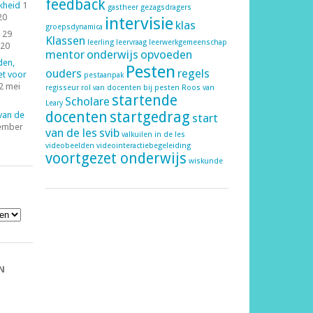
feedback
kheid
1
gastheer
gezagsdragers
20
intervisie
klas
groepsdynamica
29
Klassen
leerling
leervraag
leerwerkgemeenschap
020
mentor
onderwijs
opvoeden
den,
Pesten
ouders
regels
et voor
pestaanpak
2 mei
regisseur
rol van docenten bij pesten
Roos van
startende
Scholare
Leary
docenten
startgedrag
 van de
start
ember
van de les
svib
valkuilen in de les
videobeelden
videointeractiebegeleiding
voortgezet onderwijs
wiskunde
N