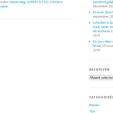
kansenongelij
orden:
nieuwe weg
,
OUDERS & COO
,
Scholare
,
december 20
malink
En weer door!
september 2
Scheiden is lij
maar liever ni
de kinderen
2
2019
De zes rollen
leraar
29 nov
2018
ARCHIEVEN
Archieven
CATEGORIEË
Nieuws
Tips