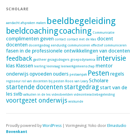
SCHOLARE
beeldbegeleiding
aandacht
afspraken maken
beeldcoaching
coaching
Communicatie
complimenten geven
docent
contact
contact met de klas
docenten
docentgedrag
eenduidig communiceren
effectief communiceren
fasen in de professionele ontwikkelingen van docenten
intervisie
feedback
gastheer
gezagsdragers
groepsdynamica
klas
Klassen
mentor
leerling
leervraag
leerwerkgemeenschap
Pesten
onderwijs
opvoeden
ouders
regels
pestaanpak
Scholare
regisseur
rol van docenten bij pesten
Roos van Leary
startende docenten
startgedrag
start van de
les
svib
valkuilen in de les
videobeelden
videointeractiebegeleiding
voortgezet onderwijs
wiskunde
Proudly powered by
WordPress
|
Vormgeving: Yoko door
Elmastudio
Bovenkant