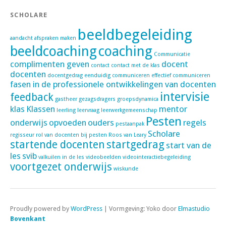
SCHOLARE
beeldbegeleiding
aandacht
afspraken maken
beeldcoaching
coaching
Communicatie
complimenten geven
docent
contact
contact met de klas
docenten
docentgedrag
eenduidig communiceren
effectief communiceren
fasen in de professionele ontwikkelingen van docenten
intervisie
feedback
gastheer
gezagsdragers
groepsdynamica
klas
Klassen
mentor
leerling
leervraag
leerwerkgemeenschap
Pesten
onderwijs
opvoeden
ouders
regels
pestaanpak
Scholare
regisseur
rol van docenten bij pesten
Roos van Leary
startende docenten
startgedrag
start van de
les
svib
valkuilen in de les
videobeelden
videointeractiebegeleiding
voortgezet onderwijs
wiskunde
Proudly powered by
WordPress
|
Vormgeving: Yoko door
Elmastudio
Bovenkant