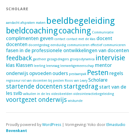
SCHOLARE
beeldbegeleiding
aandacht
afspraken maken
beeldcoaching
coaching
Communicatie
complimenten geven
docent
contact
contact met de klas
docenten
docentgedrag
eenduidig communiceren
effectief communiceren
fasen in de professionele ontwikkelingen van docenten
intervisie
feedback
gastheer
gezagsdragers
groepsdynamica
klas
Klassen
mentor
leerling
leervraag
leerwerkgemeenschap
Pesten
onderwijs
opvoeden
ouders
regels
pestaanpak
Scholare
regisseur
rol van docenten bij pesten
Roos van Leary
startende docenten
startgedrag
start van de
les
svib
valkuilen in de les
videobeelden
videointeractiebegeleiding
voortgezet onderwijs
wiskunde
Proudly powered by
WordPress
|
Vormgeving: Yoko door
Elmastudio
Bovenkant