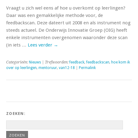
Vraagt u zich wel eens af hoe u overkomt op leerlingen?
Daar was een gemakkelijke methode voor, de
feedbackscan. Deze dateert uit 2008 en als instrument nog
steeds actueel. De Onderwijs Innovatie Groep (OIG) heeft
enkele instrumenten overgenomen waaronder deze scan
(in iets …
Lees verder
→
Categorieën:
Nieuws
| Trefwoorden:
feedback
,
feedbackscan
,
hoe kom ik
over op leerlingen
,
mentoruur
,
van12-18
|
Permalink
ZOEKEN: