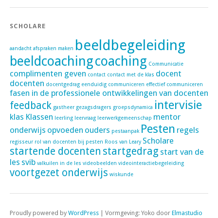
SCHOLARE
beeldbegeleiding
aandacht
afspraken maken
beeldcoaching
coaching
Communicatie
complimenten geven
docent
contact
contact met de klas
docenten
docentgedrag
eenduidig communiceren
effectief communiceren
fasen in de professionele ontwikkelingen van docenten
intervisie
feedback
gastheer
gezagsdragers
groepsdynamica
klas
Klassen
mentor
leerling
leervraag
leerwerkgemeenschap
Pesten
onderwijs
opvoeden
ouders
regels
pestaanpak
Scholare
regisseur
rol van docenten bij pesten
Roos van Leary
startende docenten
startgedrag
start van de
les
svib
valkuilen in de les
videobeelden
videointeractiebegeleiding
voortgezet onderwijs
wiskunde
Proudly powered by
WordPress
|
Vormgeving: Yoko door
Elmastudio