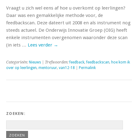
Vraagt u zich wel eens af hoe u overkomt op leerlingen?
Daar was een gemakkelijke methode voor, de
feedbackscan. Deze dateert uit 2008 en als instrument nog
steeds actueel. De Onderwijs Innovatie Groep (OIG) heeft
enkele instrumenten overgenomen waaronder deze scan
(in iets …
Lees verder
→
Categorieën:
Nieuws
| Trefwoorden:
feedback
,
feedbackscan
,
hoe kom ik
over op leerlingen
,
mentoruur
,
van12-18
|
Permalink
ZOEKEN: