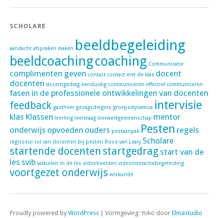
SCHOLARE
beeldbegeleiding
aandacht
afspraken maken
beeldcoaching
coaching
Communicatie
complimenten geven
docent
contact
contact met de klas
docenten
docentgedrag
eenduidig communiceren
effectief communiceren
fasen in de professionele ontwikkelingen van docenten
intervisie
feedback
gastheer
gezagsdragers
groepsdynamica
klas
Klassen
mentor
leerling
leervraag
leerwerkgemeenschap
Pesten
onderwijs
opvoeden
ouders
regels
pestaanpak
Scholare
regisseur
rol van docenten bij pesten
Roos van Leary
startende docenten
startgedrag
start van de
les
svib
valkuilen in de les
videobeelden
videointeractiebegeleiding
voortgezet onderwijs
wiskunde
Proudly powered by
WordPress
|
Vormgeving: Yoko door
Elmastudio