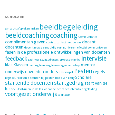
SCHOLARE
beeldbegeleiding
aandacht
afspraken maken
beeldcoaching
coaching
Communicatie
complimenten geven
docent
contact
contact met de klas
docenten
docentgedrag
eenduidig communiceren
effectief communiceren
fasen in de professionele ontwikkelingen van docenten
intervisie
feedback
gastheer
gezagsdragers
groepsdynamica
klas
Klassen
mentor
leerling
leervraag
leerwerkgemeenschap
Pesten
onderwijs
opvoeden
ouders
regels
pestaanpak
Scholare
regisseur
rol van docenten bij pesten
Roos van Leary
startende docenten
startgedrag
start van de
les
svib
valkuilen in de les
videobeelden
videointeractiebegeleiding
voortgezet onderwijs
wiskunde