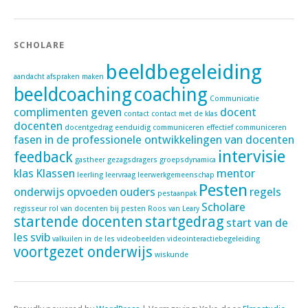
SCHOLARE
beeldbegeleiding
aandacht
afspraken maken
beeldcoaching
coaching
Communicatie
complimenten geven
docent
contact
contact met de klas
docenten
docentgedrag
eenduidig communiceren
effectief communiceren
fasen in de professionele ontwikkelingen van docenten
intervisie
feedback
gastheer
gezagsdragers
groepsdynamica
klas
Klassen
mentor
leerling
leervraag
leerwerkgemeenschap
Pesten
onderwijs
opvoeden
ouders
regels
pestaanpak
Scholare
regisseur
rol van docenten bij pesten
Roos van Leary
startende docenten
startgedrag
start van de
les
svib
valkuilen in de les
videobeelden
videointeractiebegeleiding
voortgezet onderwijs
wiskunde