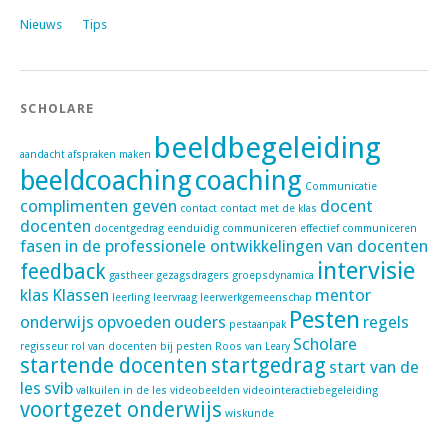
Nieuws
Tips
SCHOLARE
beeldbegeleiding
aandacht
afspraken maken
beeldcoaching
coaching
Communicatie
complimenten geven
docent
contact
contact met de klas
docenten
docentgedrag
eenduidig communiceren
effectief communiceren
fasen in de professionele ontwikkelingen van docenten
intervisie
feedback
gastheer
gezagsdragers
groepsdynamica
klas
Klassen
mentor
leerling
leervraag
leerwerkgemeenschap
Pesten
onderwijs
opvoeden
ouders
regels
pestaanpak
Scholare
regisseur
rol van docenten bij pesten
Roos van Leary
startende docenten
startgedrag
start van de
les
svib
valkuilen in de les
videobeelden
videointeractiebegeleiding
voortgezet onderwijs
wiskunde