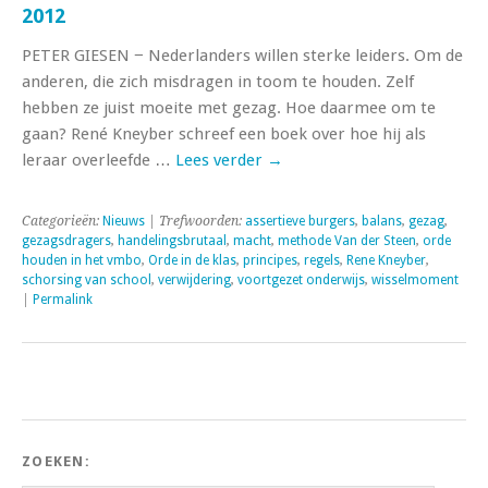
2012
PETER GIESEN − Nederlanders willen sterke leiders. Om de
anderen, die zich misdragen in toom te houden. Zelf
hebben ze juist moeite met gezag. Hoe daarmee om te
gaan? René Kneyber schreef een boek over hoe hij als
leraar overleefde …
Lees verder
→
Categorieën:
Nieuws
| Trefwoorden:
assertieve burgers
,
balans
,
gezag
,
gezagsdragers
,
handelingsbrutaal
,
macht
,
methode Van der Steen
,
orde
houden in het vmbo
,
Orde in de klas
,
principes
,
regels
,
Rene Kneyber
,
schorsing van school
,
verwijdering
,
voortgezet onderwijs
,
wisselmoment
|
Permalink
ZOEKEN: