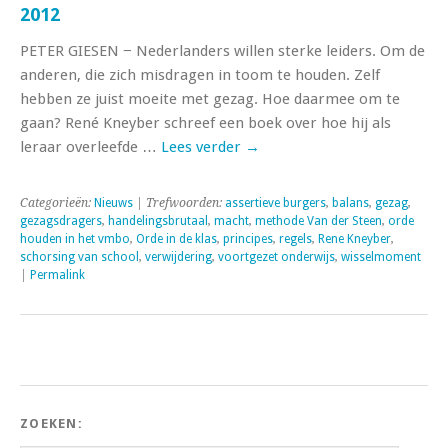
2012
PETER GIESEN − Nederlanders willen sterke leiders. Om de
anderen, die zich misdragen in toom te houden. Zelf
hebben ze juist moeite met gezag. Hoe daarmee om te
gaan? René Kneyber schreef een boek over hoe hij als
leraar overleefde …
Lees verder
→
Categorieën:
Nieuws
| Trefwoorden:
assertieve burgers
,
balans
,
gezag
,
gezagsdragers
,
handelingsbrutaal
,
macht
,
methode Van der Steen
,
orde
houden in het vmbo
,
Orde in de klas
,
principes
,
regels
,
Rene Kneyber
,
schorsing van school
,
verwijdering
,
voortgezet onderwijs
,
wisselmoment
|
Permalink
ZOEKEN: