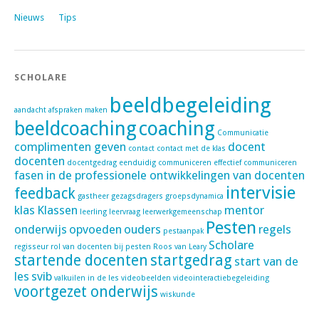
Nieuws
Tips
SCHOLARE
beeldbegeleiding
aandacht
afspraken maken
beeldcoaching
coaching
Communicatie
complimenten geven
docent
contact
contact met de klas
docenten
docentgedrag
eenduidig communiceren
effectief communiceren
fasen in de professionele ontwikkelingen van docenten
intervisie
feedback
gastheer
gezagsdragers
groepsdynamica
klas
Klassen
mentor
leerling
leervraag
leerwerkgemeenschap
Pesten
onderwijs
opvoeden
ouders
regels
pestaanpak
Scholare
regisseur
rol van docenten bij pesten
Roos van Leary
startende docenten
startgedrag
start van de
les
svib
valkuilen in de les
videobeelden
videointeractiebegeleiding
voortgezet onderwijs
wiskunde