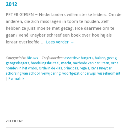
2012
PETER GIESEN − Nederlanders willen sterke leiders. Om de
anderen, die zich misdragen in toom te houden. Zelf
hebben ze juist moeite met gezag. Hoe daarmee om te
gaan? René Kneyber schreef een boek over hoe hij als
leraar overleefde …
Lees verder
→
Categorieën:
Nieuws
| Trefwoorden:
assertieve burgers
,
balans
,
gezag
,
gezagsdragers
,
handelingsbrutaal
,
macht
,
methode Van der Steen
,
orde
houden in het vmbo
,
Orde in de klas
,
principes
,
regels
,
Rene Kneyber
,
schorsing van school
,
verwijdering
,
voortgezet onderwijs
,
wisselmoment
|
Permalink
ZOEKEN: