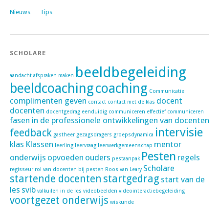
Nieuws
Tips
SCHOLARE
beeldbegeleiding
aandacht
afspraken maken
beeldcoaching
coaching
Communicatie
complimenten geven
docent
contact
contact met de klas
docenten
docentgedrag
eenduidig communiceren
effectief communiceren
fasen in de professionele ontwikkelingen van docenten
intervisie
feedback
gastheer
gezagsdragers
groepsdynamica
klas
Klassen
mentor
leerling
leervraag
leerwerkgemeenschap
Pesten
onderwijs
opvoeden
ouders
regels
pestaanpak
Scholare
regisseur
rol van docenten bij pesten
Roos van Leary
startende docenten
startgedrag
start van de
les
svib
valkuilen in de les
videobeelden
videointeractiebegeleiding
voortgezet onderwijs
wiskunde