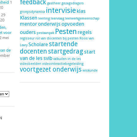
feedback
kheid
1
gastheer
gezagsdragers
20
intervisie
klas
groepsdynamica
29
Klassen
leerling
leervraag
leerwerkgemeenschap
020
mentor
onderwijs
opvoeden
den,
Pesten
ouders
regels
et voor
pestaanpak
2 mei
regisseur
rol van docenten bij pesten
Roos van
startende
Scholare
Leary
docenten
startgedrag
 van de
start
ember
van de les
svib
valkuilen in de les
videobeelden
videointeractiebegeleiding
voortgezet onderwijs
wiskunde
N