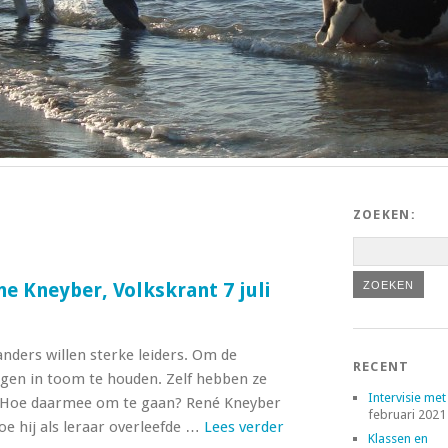
ZOEKEN:
e Kneyber, Volkskrant 7 juli
ders willen sterke leiders. Om de
RECENT
agen in toom te houden. Zelf hebben ze
Intervisie met
. Hoe daarmee om te gaan? René Kneyber
februari 2021
oe hij als leraar overleefde …
Lees verder
Klassen en