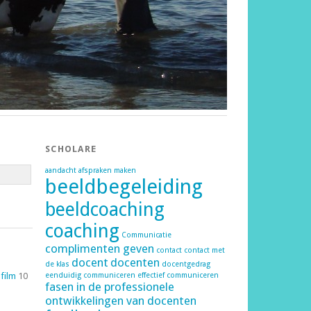
SCHOLARE
aandacht
afspraken maken
beeldbegeleiding
beeldcoaching
coaching
Communicatie
complimenten geven
contact
contact met
docent
docenten
de klas
docentgedrag
 film
10
eenduidig communiceren
effectief communiceren
fasen in de professionele
ontwikkelingen van docenten