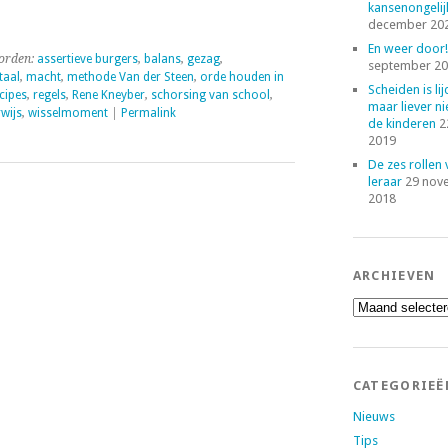
kansenongelij
december 20
En weer door!
orden:
assertieve burgers
,
balans
,
gezag
,
september 2
taal
,
macht
,
methode Van der Steen
,
orde houden in
Scheiden is lij
cipes
,
regels
,
Rene Kneyber
,
schorsing van school
,
maar liever ni
wijs
,
wisselmoment
|
Permalink
de kinderen
2
2019
De zes rollen
leraar
29 nov
2018
ARCHIEVEN
Archieven
CATEGORIEË
Nieuws
Tips