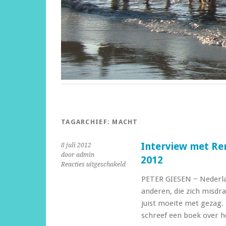
TAGARCHIEF:
MACHT
Interview met Ren
8 juli 2012
door admin
2012
voor
Reacties uitgeschakeld
Interview
PETER GIESEN − Nederlan
met
anderen, die zich misdr
Rene
Kneyber,
juist moeite met gezag
Volkskrant
schreef een boek over h
7