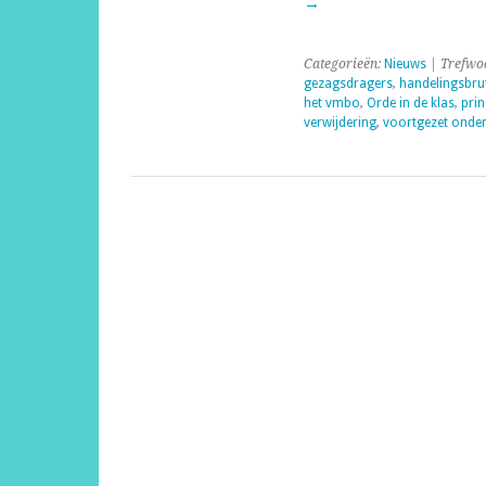
→
juli
2012
Categorieën:
Nieuws
| Trefwo
gezagsdragers
,
handelingsbru
het vmbo
,
Orde in de klas
,
prin
verwijdering
,
voortgezet onder