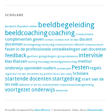
SCHOLARE
beeldbegeleiding
aandacht
afspraken maken
beeldcoaching
coaching
Communicatie
complimenten geven
docent
contact
contact met de klas
docenten
docentgedrag
eenduidig communiceren
effectief communiceren
fasen in de professionele ontwikkelingen van docenten
intervisie
feedback
gastheer
gezagsdragers
groepsdynamica
klas
Klassen
mentor
leerling
leervraag
leerwerkgemeenschap
Pesten
onderwijs
opvoeden
ouders
regels
pestaanpak
Scholare
regisseur
rol van docenten bij pesten
Roos van Leary
startende docenten
startgedrag
start van de
les
svib
valkuilen in de les
videobeelden
videointeractiebegeleiding
voortgezet onderwijs
wiskunde
Proudly powered by
WordPress
|
Vormgeving: Yoko door
Elmastudio