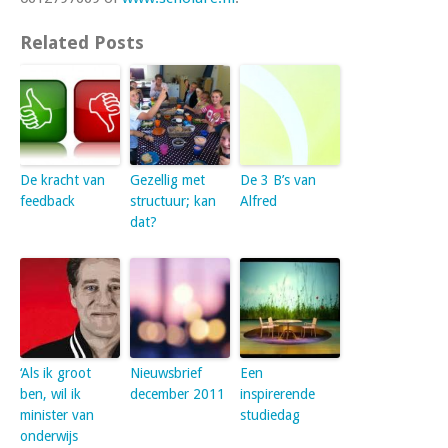
Related Posts
De kracht van
Gezellig met
De 3 B’s van
feedback
structuur; kan
Alfred
dat?
‘Als ik groot
Nieuwsbrief
Een
ben, wil ik
december 2011
inspirerende
minister van
studiedag
onderwijs