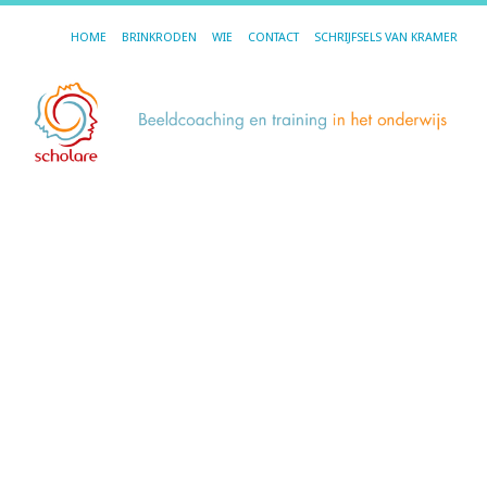
HOME
BRINKRODEN
WIE
CONTACT
SCHRIJFSELS VAN KRAMER
R
e
o
3.
17
ma
20
do
Net
Kr
Vo
we
wa
ik
bij
ee